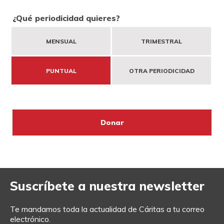
DONA
HAZTE VOLUNTARIO
COOPERACIÓN INTERNACIONAL
¿Qué periodicidad quieres?
MENSUAL
TRIMESTRAL
ENTIDADES SOLIDARIAS
BUSCADOR
ACCESO PARA USUARIOS
PUNTUAL
OTRA PERIODICIDAD
HERENCIAS Y LEGADOS
OTRAS FORMAS DE COLABORAR
Suscríbete a nuestra newsletter
Te mandamos toda la actualidad de Cáritas a tu correo
electrónico.