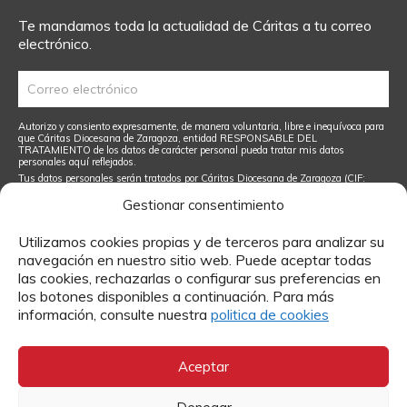
Te mandamos toda la actualidad de Cáritas a tu correo
electrónico.
Autorizo y consiento expresamente, de manera voluntaria, libre e inequívoca para
que Cáritas Diocesana de Zaragoza, entidad RESPONSABLE DEL
TRATAMIENTO de los datos de carácter personal pueda tratar mis datos
personales aquí reflejados.
Tus datos personales serán tratados por Cáritas Diocesana de Zaragoza (CIF:
R5000894E), en su condición de Responsable de Tratamiento, para dar curso a tu
solicitud, inscribirte como socio o gestionar tu donación. Podrás ejercer tus
Gestionar consentimiento
derechos sobre ellos dirigiendo una petición a
lopd@caritas-zaragoza.es
.
He leído y acepto el
Aviso Legal
y
la Política de Privacidad
Utilizamos cookies propias y de terceros para analizar su
navegación en nuestro sitio web. Puede aceptar todas
las cookies, rechazarlas o configurar sus preferencias en
los botones disponibles a continuación. Para más
información, consulte nuestra
politica de cookies
Contacto
Aceptar
Si quieres más información sobre algún tema o enviarnos