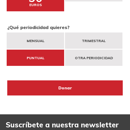
DONA
HAZTE VOLUNTARIO
COOPERACIÓN INTERNACIONAL
EUROS
ENTIDADES SOLIDARIAS
¿Qué periodicidad quieres?
BUSCADOR
ACCESO PARA USUARIOS
MENSUAL
TRIMESTRAL
HERENCIAS Y LEGADOS
PUNTUAL
OTRA PERIODICIDAD
OTRAS FORMAS DE COLABORAR
Suscríbete a nuestra newsletter