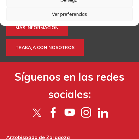
Denegar
tu currículum para trabajar en Cáritas, puedes hacerlo a
través de estos formularios.
Ver preferencias
MÁS INFORMACIÓN
TRABAJA CON NOSOTROS
Síguenos en las redes
sociales:
Arzobispado de Zaragoza