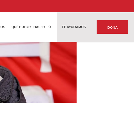
MOS
QUÉ PUEDES HACER TÚ
TE AYUDAMOS
DONA
N INTERNACIONAL
ANSPARENCIA
OTRAS FORMAS DE COLABORAR