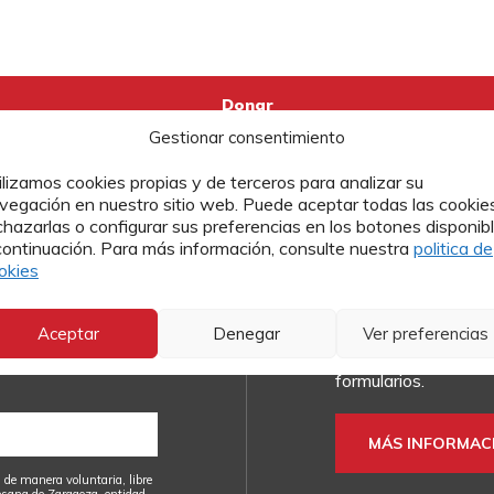
Gestionar consentimiento
ilizamos cookies propias y de terceros para analizar su
vegación en nuestro sitio web. Puede aceptar todas las cookies
chazarlas o configurar sus preferencias en los botones disponib
continuación. Para más información, consulte nuestra
politica de
a nuestra
Contacto
okies
Si quieres más info
Aceptar
Denegar
Ver preferencias
o enviarnos tu currí
ualidad de Cáritas
Cáritas, puedes hace
formularios.
MÁS INFORMAC
 de manera voluntaria, libre
esana de Zaragoza, entidad