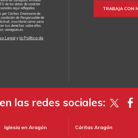
e los datos de carácter
sonales aquí reflejados.
TRABAJA CON 
s por Cáritas Diocesana de
condición de Responsable de
icitud, inscribirte como socio
cer tus derechos sobre ellos
tas-zaragoza.es
.
so Legal
y
la Política de
en las redes sociales:
Iglesia en Aragón
Cáritas Aragón