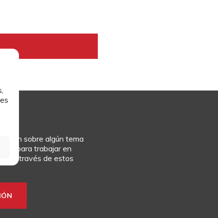
,
les
rmación sobre algún tema
culum para trabajar en
rlo a través de estos
IÓN