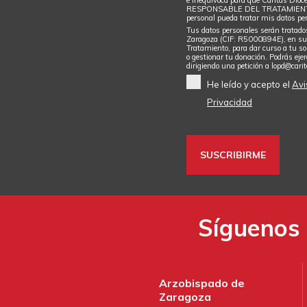
RESPONSABLE DEL TRATAMIENTO d
personal pueda tratar mis datos per
Tus datos personales serán tratado
Zaragoza (CIF: R5000894E), en su 
Tratamiento, para dar curso a tu sol
o gestionar tu donación. Podrás ejer
dirigiendo una petición a
lopd@cari
He leído y acepto el
Avi
Privacidad
Síguenos 
Arzobispado de
Zaragoza