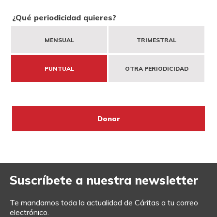
DONA
HAZTE VOLUNTARIO
COOPERACIÓN INTERNACIONAL
¿Qué periodicidad quieres?
MENSUAL
TRIMESTRAL
ENTIDADES SOLIDARIAS
BUSCADOR
ACCESO PARA USUARIOS
PUNTUAL
OTRA PERIODICIDAD
HERENCIAS Y LEGADOS
OTRAS FORMAS DE COLABORAR
Suscríbete a nuestra newsletter
Te mandamos toda la actualidad de Cáritas a tu correo
electrónico.