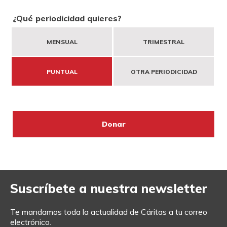
DONA
HAZTE VOLUNTARIO
COOPERACIÓN INTERNACIONAL
¿Qué periodicidad quieres?
MENSUAL
TRIMESTRAL
ENTIDADES SOLIDARIAS
BUSCADOR
ACCESO PARA USUARIOS
PUNTUAL
OTRA PERIODICIDAD
HERENCIAS Y LEGADOS
OTRAS FORMAS DE COLABORAR
Suscríbete a nuestra newsletter
Te mandamos toda la actualidad de Cáritas a tu correo
electrónico.