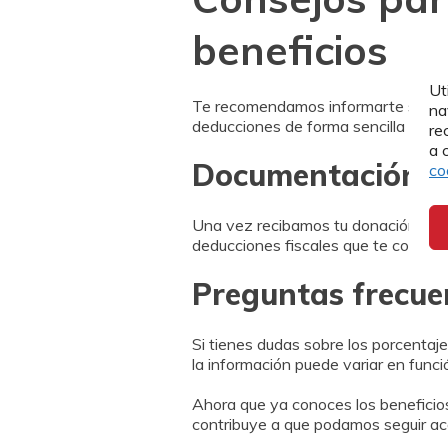
beneficios
Ut
Te recomendamos informarte sobre l
na
deducciones de forma sencilla y sin
re
a 
Documentación n
co
Una vez recibamos tu donación, emiti
deducciones fiscales que te corres
Preguntas frecue
Si tienes dudas sobre los porcentaj
la información puede variar en func
Ahora que ya conoces los beneficios
contribuye a que podamos seguir a