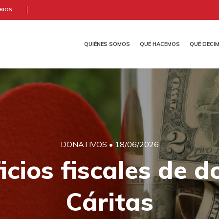
RIOS
QUIÉNES SOMOS
QUÉ HACEMOS
QUÉ DECI
RIO
ITAS
SENSIBILIZACIÓN
ENTIDADES SOLIDARIAS
DÓNDE ESTAMOS
ECONOMÍA SOLIDARIA
CÓMO NOS FINANCIAMOS
HERENCIAS Y LEGADOS
COOPERACIÓ
TR
DONATIVOS
•
18/06/2026
icios fiscales de d
Cáritas