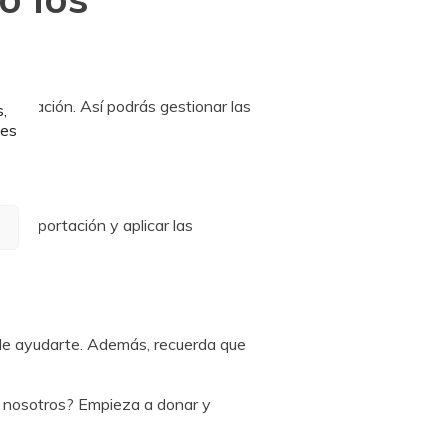
 donación. Así podrás gestionar las
,
les
 tu aportación y aplicar las
s de ayudarte. Además, recuerda que
n nosotros? Empieza a donar y