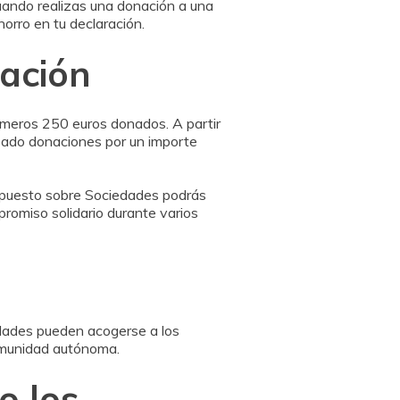
uando realizas una donación a una
orro en tu declaración.
nación
primeros 250 euros donados. A partir
izado donaciones por un importe
mpuesto sobre Sociedades podrás
romiso solidario durante varios
dades pueden acogerse a los
comunidad autónoma.
o los