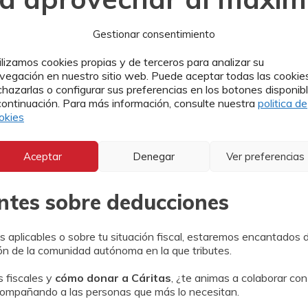
Gestionar consentimiento
ilizamos cookies propias y de terceros para analizar su
a normativa aplicable y conservar toda la documentación de tu
vegación en nuestro sitio web. Puede aceptar todas las cookies
 contratiempos.
chazarlas o configurar sus preferencias en los botones disponib
continuación. Para más información, consulte nuestra
politica de
ecesaria
okies
remos el certificado correspondiente para que puedas justificar
Aceptar
Denegar
Ver preferencias
pondan.
ntes sobre deducciones
es aplicables o sobre tu situación fiscal, estaremos encantado
ión de la comunidad autónoma en la que tributes.
 fiscales y
cómo donar a Cáritas
, ¿te animas a colaborar co
compañando a las personas que más lo necesitan.