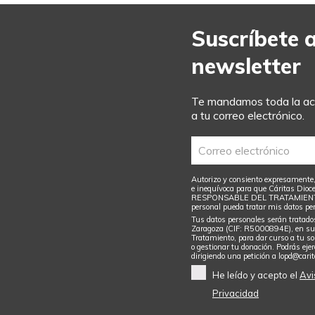
Suscríbete 
newsletter
Te mandamos toda la act
a tu correo electrónico.
Autorizo y consiento expresamente,
e inequívoca para que Cáritas Dioc
RESPONSABLE DEL TRATAMIENTO d
personal pueda tratar mis datos per
Tus datos personales serán tratado
Zaragoza (CIF: R5000894E), en su 
Tratamiento, para dar curso a tu sol
o gestionar tu donación. Podrás ejer
dirigiendo una petición a
lopd@cari
He leído y acepto el
Avi
Privacidad