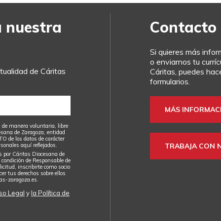
a nuestra
Contacto
Si quieres más info
o enviarnos tu currí
ualidad de Cáritas
Cáritas, puedes hace
formularios.
MÁS INFORMAC
 de manera voluntaria, libre
esana de Zaragoza, entidad
e los datos de carácter
sonales aquí reflejados.
TRABAJA CON 
s por Cáritas Diocesana de
condición de Responsable de
icitud, inscribirte como socio
cer tus derechos sobre ellos
tas-zaragoza.es
.
so Legal
y
la Política de