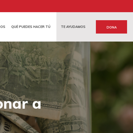
MOS
QUÉ PUEDES HACER TÚ
TE AYUDAMOS
DONA
N INTERNACIONAL
ANSPARENCIA
OTRAS FORMAS DE COLABORAR
onar a