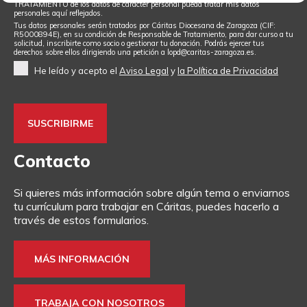
TRATAMIENTO de los datos de carácter personal pueda tratar mis datos
personales aquí reflejados.
Tus datos personales serán tratados por Cáritas Diocesana de Zaragoza (CIF:
R5000894E), en su condición de Responsable de Tratamiento, para dar curso a tu
solicitud, inscribirte como socio o gestionar tu donación. Podrás ejercer tus
derechos sobre ellos dirigiendo una petición a
lopd@caritas-zaragoza.es
.
He leído y acepto el
Aviso Legal
y
la Política de Privacidad
Contacto
Si quieres más información sobre algún tema o enviarnos
tu currículum para trabajar en Cáritas, puedes hacerlo a
través de estos formularios.
MÁS INFORMACIÓN
TRABAJA CON NOSOTROS