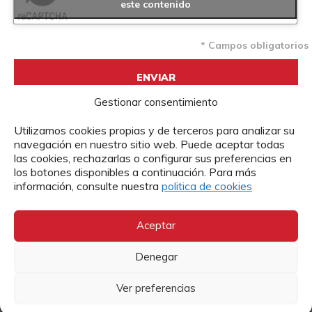
este contenido
* Campos obligatorios
Gestionar consentimiento
Utilizamos cookies propias y de terceros para analizar su
navegación en nuestro sitio web. Puede aceptar todas
las cookies, rechazarlas o configurar sus preferencias en
los botones disponibles a continuación. Para más
Suscríbete a nuestra newsletter
información, consulte nuestra
politica de cookies
Te mandamos toda la actualidad de Cáritas a tu correo
Aceptar
electrónico.
Denegar
Ver preferencias
Autorizo y consiento expresamente, de manera voluntaria, libre e inequívoca para
que Cáritas Diocesana de Zaragoza, entidad RESPONSABLE DEL