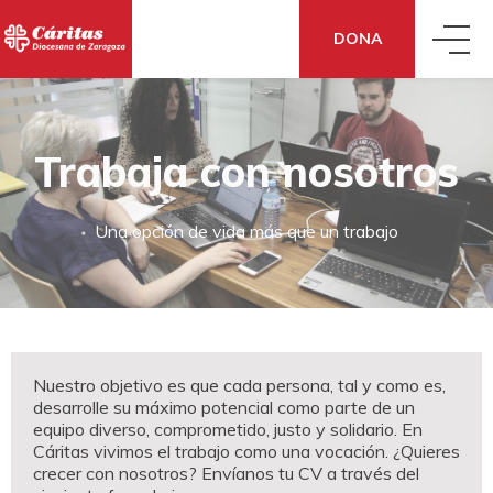
DONA
QUIÉNES SOMOS
Trabaja con nosotros
QUÉ HACEMOS
CONOCE CÁRITAS
Una opción de vida más que un trabajo
QUÉ DECIMOS
ACCIÓN SOCIAL
DÓNDE ESTAMOS
QUÉ PUEDES HACER TÚ
SENSIBILIZACIÓN
CÓMO NOS FINANCIAMOS
Nuestro objetivo es que cada persona, tal y como es,
desarrolle su máximo potencial como parte de un
equipo diverso, comprometido, justo y solidario. En
DONA
TE AYUDAMOS
ECONOMÍA SOLIDARIA
TRANSPARENCIA
Cáritas vivimos el trabajo como una vocación. ¿Quieres
crecer con nosotros? Envíanos tu CV a través del