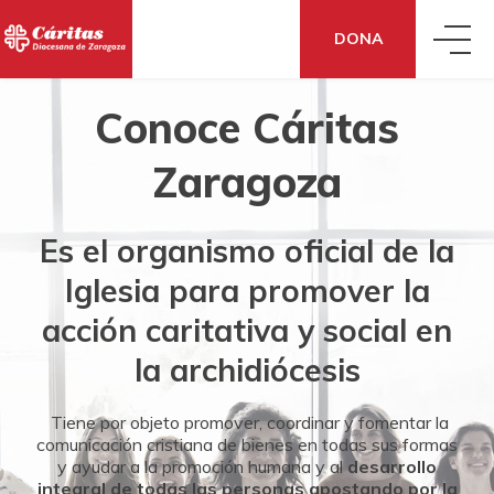
DONA
Conoce Cáritas
QUIÉNES SOMOS
Zaragoza
QUÉ HACEMOS
CONOCE CÁRITAS
Es el organismo oficial de la
QUÉ DECIMOS
ACCIÓN SOCIAL
DÓNDE ESTAMOS
Iglesia para promover la
acción caritativa y social en
QUÉ PUEDES HACER TÚ
SENSIBILIZACIÓN
CÓMO NOS FINANCIAMOS
la archidiócesis
Tiene por objeto promover, coordinar y fomentar la
DONA
TE AYUDAMOS
ECONOMÍA SOLIDARIA
TRANSPARENCIA
comunicación cristiana de bienes en todas sus formas
y ayudar a la promoción humana y al
desarrollo
integral de todas las personas apostando por la