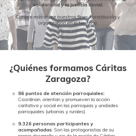
DONA
HAZTE VOLUNTARIO
solidaridad y la justicia social.
COOPERACIÓN INTERNACIONAL
Conoce más sobre nuestros fines, constitución y
organización en el territorio.
ENTIDADES SOLIDARIAS
BUSCADOR
ACCESO PARA USUARIOS
HERENCIAS Y LEGADOS
¿Quiénes formamos Cáritas
OTRAS FORMAS DE COLABORAR
Zaragoza?
86 puntos de atención parroquiales:
Coordinan, orientan y promueven la acción
caritativa y social en las parroquias y unidades
parroquiales (urbanas y rurales).
9.326 personas participantes y
acompañadas
: Son las protagonistas de su
propio desarrollo y eje de la acción de Cáritas.