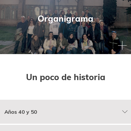
La secretaria general de Cáritas Diocesana gestiona
ejecuta, coordina y supervisa los distintos
Organigrama
departamentos y servicios de la entidad según las
directrices que marque la dirección. Además, actúa como
secretaria del Consejo Diocesano y de la Comisión
Permanente.
Conoce nuestro organigrama completo
Un poco de historia
ORGANIGRAMA
Años 40 y 50