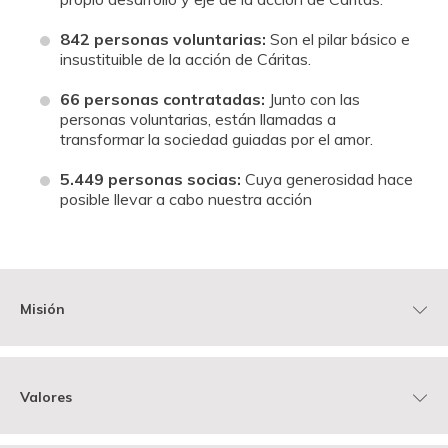
842 personas voluntarias:
Son el pilar básico e
insustituible de la acción de Cáritas.
66 personas contratadas:
Junto con las
personas voluntarias, están llamadas a
transformar la sociedad guiadas por el amor.
5.449 personas socias:
Cuya generosidad hace
posible llevar a cabo nuestra acción
Misión
Ser testimonio del amor de Dios y de la fraternidad de la
Valores
comunidad cristiana con todas las personas, en especial
con las más empobrecidas y excluidas, optando por una