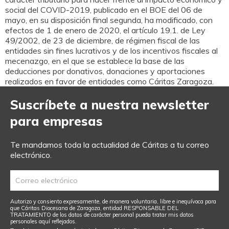
social del COVID-2019, publicado en el BOE del 06 de
mayo, en su disposición final segunda, ha modificado, con
efectos de 1 de enero de 2020, el artículo 19.1. de Ley
49/2002, de 23 de diciembre, de régimen fiscal de las
entidades sin fines lucrativos y de los incentivos fiscales al
mecenazgo, en el que se establece la base de las
deducciones por donativos, donaciones y aportaciones
realizados en favor de entidades como Cáritas Zaragoza.
Suscríbete a nuestra newsletter
para empresas
Te mandamos toda la actualidad de Cáritas a tu correo
electrónico.
Autorizo y consiento expresamente, de manera voluntaria, libre e inequívoca para
que Cáritas Diocesana de Zaragoza, entidad RESPONSABLE DEL
TRATAMIENTO de los datos de carácter personal pueda tratar mis datos
personales aquí reflejados.