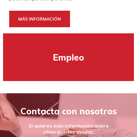
rentabilidad social.
Si estás interesado, puedes contactar con nosotros para
darte más información.
MÁS INFORMACIÓN
CONTACTA CON NOSOTROS
CONTACTA CON NOSOTROS
Empleo
Contacta con nosotros
Si quieres más información sobre
cómo puedes ayudar,