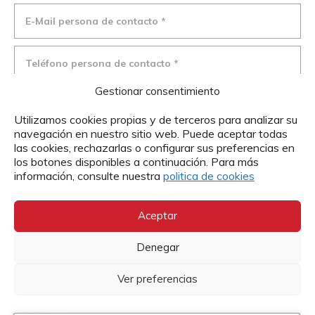
Gestionar consentimiento
Utilizamos cookies propias y de terceros para analizar su
navegación en nuestro sitio web. Puede aceptar todas
las cookies, rechazarlas o configurar sus preferencias en
los botones disponibles a continuación. Para más
información, consulte nuestra
politica de cookies
He leído y acepto el
aviso legal
y la
política de
privacidad
*
Aceptar
Autorizo y consiento expresamente, de manera
voluntaria, libre e inequívoca para que Cáritas
Denegar
Diocesana de Zaragoza, entidad RESPONSABLE DEL
Ver preferencias
TRATAMIENTO de los datos de carácter personal
pueda tratar mis datos personales aquí reflejados