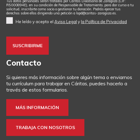
Tus datos personales serán tratados por Cáritas Diocesana de Zaragoza (CIF:
R5000894E), en su condición de Responsable de Tratamiento, para dar curso a tu
solicitud, inscribirte como socio o gestionar tu donación. Podrás ejercer tus
derechos sobre ellos dirigiendo una petición a
lopd@caritas-zaragoza.es
.
He leído y acepto el
Aviso Legal
y
la Política de Privacidad
Contacto
Si quieres más información sobre algún tema o enviarnos
tu currículum para trabajar en Cáritas, puedes hacerlo a
través de estos formularios.
MÁS INFORMACIÓN
TRABAJA CON NOSOTROS