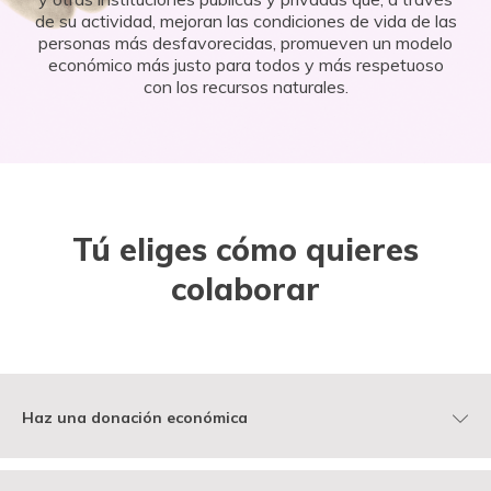
DONA
HAZTE VOLUNTARIO
COOPERACIÓN INTERNACIONAL
de su actividad, mejoran las condiciones de vida de las
personas más desfavorecidas, promueven un modelo
económico más justo para todos y más respetuoso
con los recursos naturales.
ENTIDADES SOLIDARIAS
BUSCADOR
ACCESO PARA USUARIOS
HERENCIAS Y LEGADOS
Tú eliges cómo quieres
OTRAS FORMAS DE COLABORAR
colaborar
Haz una donación económica