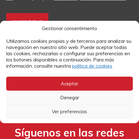
Gestionar consentimiento
Contacto
Utilizamos cookies propias y de terceros para analizar su
navegación en nuestro sitio web. Puede aceptar todas
Si quieres más información sobre algún tema o enviarnos
las cookies, rechazarlas o configurar sus preferencias en
tu currículum para trabajar en Cáritas, puedes hacerlo a
los botones disponibles a continuación. Para más
través de estos formularios.
información, consulte nuestra
politica de cookies
Aceptar
MÁS INFORMACIÓN
Denegar
TRABAJA CON NOSOTROS
Ver preferencias
Síguenos en las redes