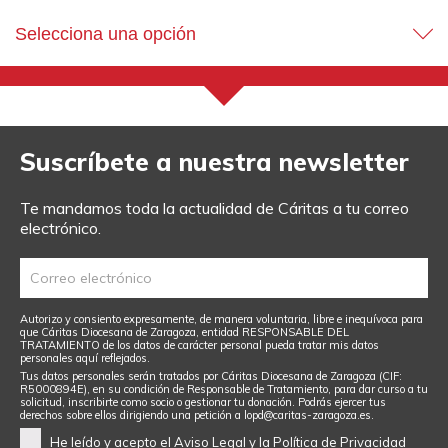
DONA
HAZTE VOLUNTARIO
COOPERACIÓN INTERNACIONAL
Selecciona una opción
ENTIDADES SOLIDARIAS
BUSCADOR
ACCESO PARA USUARIOS
Suscríbete a nuestra newsletter
HERENCIAS Y LEGADOS
Te mandamos toda la actualidad de Cáritas a tu correo
electrónico.
OTRAS FORMAS DE COLABORAR
Autorizo y consiento expresamente, de manera voluntaria, libre e inequívoca para
que Cáritas Diocesana de Zaragoza, entidad RESPONSABLE DEL
TRATAMIENTO de los datos de carácter personal pueda tratar mis datos
personales aquí reflejados.
Tus datos personales serán tratados por Cáritas Diocesana de Zaragoza (CIF:
R5000894E), en su condición de Responsable de Tratamiento, para dar curso a tu
solicitud, inscribirte como socio o gestionar tu donación. Podrás ejercer tus
derechos sobre ellos dirigiendo una petición a
lopd@caritas-zaragoza.es
.
He leído y acepto el
Aviso Legal
y
la Política de Privacidad