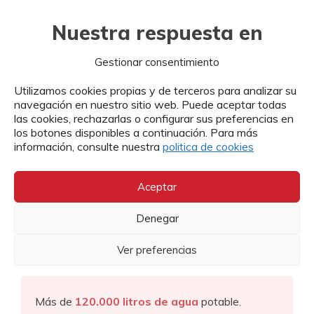
Nuestra respuesta en
cifras
Gestionar consentimiento
Utilizamos cookies propias y de terceros para analizar su
Los principales
datos
de la intervención.
navegación en nuestro sitio web. Puede aceptar todas
las cookies, rechazarlas o configurar sus preferencias en
los botones disponibles a continuación. Para más
4.481 kits de alimentación,
lo que equivale a
información, consulte nuestra
politica de cookies
un estimado de 72.000 personas atendidas.
Aceptar
2.220 kits de higiene.
Denegar
1.000 kits
para equipos de
búsqueda y
Ver preferencias
rescate.
Más de
120.000 litros de agua
potable.