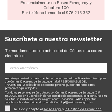
Presencialmente en Paseo Echegaray y
Caballero 100
Por teléfono llamando al 976 213 332
Suscríbete a nuestra newsletter
Te mandamos toda la actualidad de Cáritas a tu correo
electrónico.
Autorizo y consiento expresamente, de manera voluntaria, libre e inequívoca para
que Cáritas Diocesana de Zaragoza, entidad RESPONSABLE DEL
TRATAMIENTO de los datos de carácter personal pueda tratar mis datos
personales aquí reflejados.
Tus datos personales serán tratados por Cáritas Diocesana de Zaragoza (CIF:
R5000894E), en su condición de Responsable de Tratamiento, para dar curso a tu
solicitud, inscribirte como socio o gestionar tu donación. Podrás ejercer tus
derechos sobre ellos dirigiendo una petición a
lopd@caritas-zaragoza.es
.
He leído y acepto el
Aviso Legal
y
la Política de Privacidad