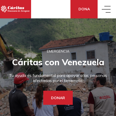
DONA
QUIÉNES SOMOS
QUÉ HACEMOS
CONOCE CÁRITAS
EMERGENCIA
Cáritas con Venezuela
QUÉ DECIMOS
ACCIÓN SOCIAL
DÓNDE ESTAMOS
Tu ayuda es fundamental para apoyar a las personas
afectadas por el terremoto.
QUÉ PUEDES HACER TÚ
SENSIBILIZACIÓN
CÓMO NOS FINANCIAMOS
DONAR
DONA
TE AYUDAMOS
ECONOMÍA SOLIDARIA
TRANSPARENCIA