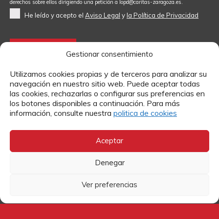
derechos sobre ellos dirigiendo una petición a
lopd@caritas-zaragoza.es
.
He leído y acepto el
Aviso Legal
y
la Política de Privacidad
Gestionar consentimiento
Utilizamos cookies propias y de terceros para analizar su
Contacto
navegación en nuestro sitio web. Puede aceptar todas
las cookies, rechazarlas o configurar sus preferencias en
Si quieres más información sobre algún tema o enviarnos
los botones disponibles a continuación. Para más
tu currículum para trabajar en Cáritas, puedes hacerlo a
información, consulte nuestra
politica de cookies
través de estos formularios.
Aceptar
MÁS INFORMACIÓN
Denegar
TRABAJA CON NOSOTROS
Ver preferencias