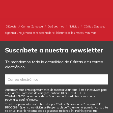
DONA
HAZTE VOLUNTARIO
COOPERACIÓN INTERNACIONAL
ENTIDADES SOLIDARIAS
BUSCADOR
Diócesis
Cáritas Zaragoza
Qué decimos
Noticias
Cáritas Zaragoza
organiza una jornada para desenredar el laberinto de las rentas mínimas
ACCESO PARA USUARIOS
HERENCIAS Y LEGADOS
Suscríbete a nuestra newsletter
OTRAS FORMAS DE COLABORAR
Te mandamos toda la actualidad de Cáritas a tu correo
electrónico.
Autorizo y consiento expresamente, de manera voluntaria, libre e inequívoca para
que Cáritas Diocesana de Zaragoza, entidad RESPONSABLE DEL
TRATAMIENTO de los datos de carácter personal pueda tratar mis datos
personales aquí reflejados.
Tus datos personales serán tratados por Cáritas Diocesana de Zaragoza (CIF:
R5000894E), en su condición de Responsable de Tratamiento, para dar curso a tu
solicitud, inscribirte como socio o gestionar tu donación. Podrás ejercer tus